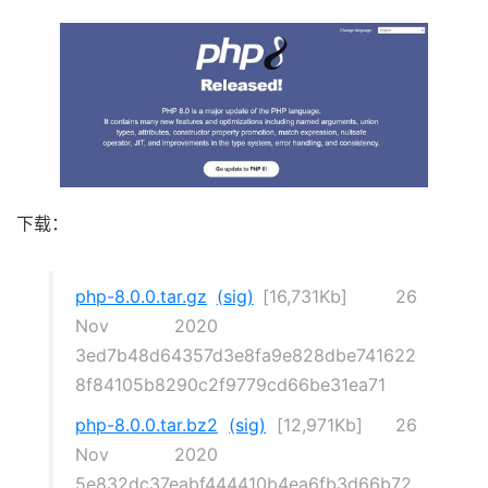
下载：
php-8.0.0.tar.gz
(sig)
[16,731Kb] 26
Nov 2020
3ed7b48d64357d3e8fa9e828dbe741622
8f84105b8290c2f9779cd66be31ea71
php-8.0.0.tar.bz2
(sig)
[12,971Kb] 26
Nov 2020
5e832dc37eabf444410b4ea6fb3d66b72